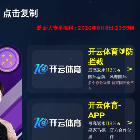
投资运营
招标采购
BANDAO半
岛体育·(中
国)官方网站