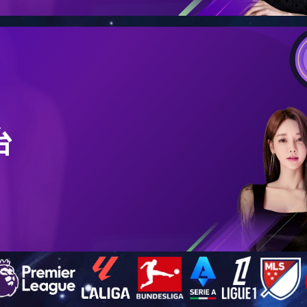
新闻动态
行业动态
通知公告