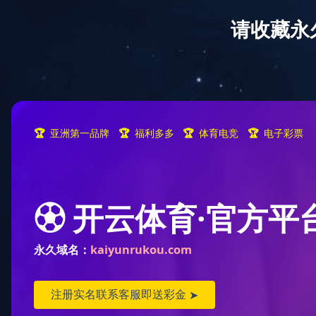
网站首页
关于
新闻动态
BANDAO半
岛体育·(中
国)官方网站